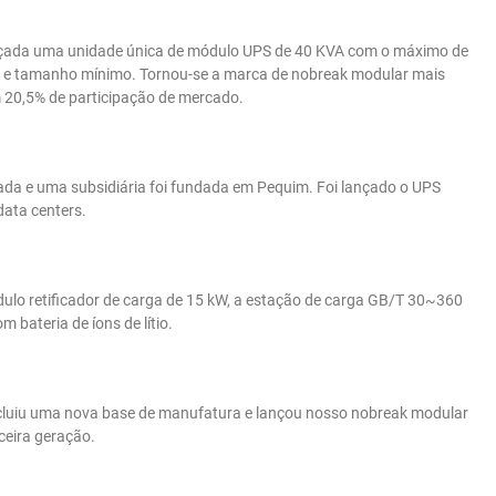
ançada uma unidade única de módulo UPS de 40 KVA com o máximo de
a e tamanho mínimo. Tornou-se a marca de nobreak modular mais
 20,5% de participação de mercado.
çada e uma subsidiária foi fundada em Pequim. Foi lançado o UPS
ata centers.
lo retificador de carga de 15 kW, a estação de carga GB/T 30~360
 bateria de íons de lítio.
cluiu uma nova base de manufatura e lançou nosso nobreak modular
rceira geração.