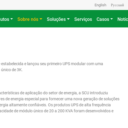
English
Русский
utos
Sobre nós
Soluções
Serviços
Casos
Notíc
 estabelecida e lançou seu primeiro UPS modular com uma
 único de 3K.
terísticas de aplicação do setor de energia, a SCU introduziu
s de energia especial para fornecer uma nova geração de soluções
ergia altamente confiáveis. Os produtos UPS de alta frequência
dade de módulo único de 20 a 200 KVA foram desenvolvidos e