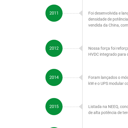
2011
Foi desenvolvida e l
densidade de potênci
vendida da China, com
2012
Nossa força foi refor
HVDC integrado para d
2014
Foram lançados o módu
kW e o UPS modular com
2015
Listada na NEEQ, con
de alta potência de te