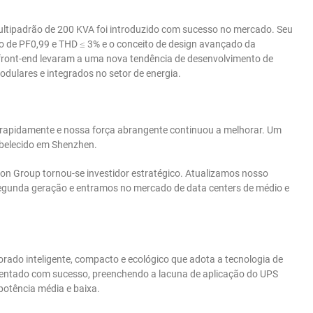
ltipadrão de 200 KVA foi introduzido com sucesso no mercado. Seu
co de PF0,99 e THD ≤ 3% e o conceito de design avançado da
o front-end levaram a uma nova tendência de desenvolvimento de
dulares e integrados no setor de energia.
rapidamente e nossa força abrangente continuou a melhorar. Um
abelecido em Shenzhen.
n Group tornou-se investidor estratégico. Atualizamos nosso
egunda geração e entramos no mercado de data centers de médio e
rado inteligente, compacto e ecológico que adota a tecnologia de
sentado com sucesso, preenchendo a lacuna de aplicação do UPS
potência média e baixa.