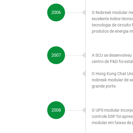
2006
O Nobreak modular mu
excelente índice técni
tecnologia de circuit
produtos de energia mo
2007
A SCU se desenvolveu 
centro de P&D foi est
O Hong Kong Chat Unio
nobreak modular de s
grande porte.
2008
O UPS modular incorpo
controle DSP foi apre
modular em faixas de 